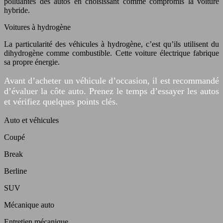
polluantes des autos en choisissant comme compromis la voiture
hybride.
Voitures à hydrogène
La particularité des véhicules à hydrogène, c’est qu’ils utilisent du
dihydrogène comme combustible. Cette voiture électrique fabrique
sa propre énergie.
Avant d’acheter un véhicule d’occasion, il est recommandé
d’évaluer la côte auto. Prenez le temps d’essayer les autos
et vérifiez quelques points clés.
Auto et véhicules
Coupé
Break
Berline
SUV
Mécanique auto
Entretien mécanique