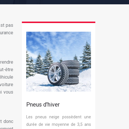
est pas
surance
prendre
ut-être
éhicule
voiture
ui vous
Pneus d'hiver
Les pneus neige possèdent une
st donc
durée de vie moyenne de 3,5 ans
quement