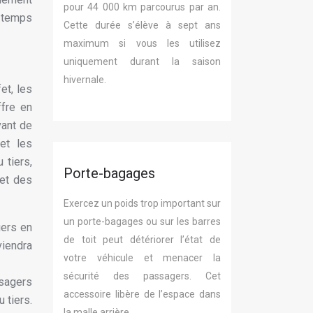
pour 44 000 km parcourus par an.
e temps
Cette durée s’élève à sept ans
maximum si vous les utilisez
uniquement durant la saison
hivernale.
et, les
ffre en
vant de
et les
 tiers,
Porte-bagages
 et des
Exercez un poids trop important sur
un porte-bagages ou sur les barres
iers en
de toit peut détériorer l’état de
viendra
votre véhicule et menacer la
sécurité des passagers. Cet
ssagers
accessoire libère de l’espace dans
 tiers.
la malle arrière.