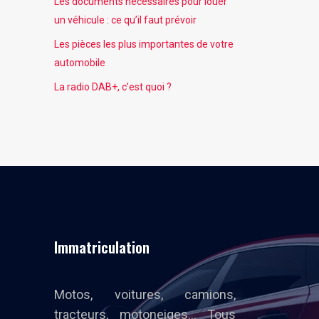
Les documents nécessaires pour louer
un véhicule : ce qu’il faut prévoir
Les pièces les plus importantes de votre
automobile
La radio DAB+, c’est quoi ?
Immatriculation
Motos, voitures, camions,
tracteurs, motoneiges… Tous